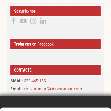
Segueix-nos
Troba ens en Facebook
CONTACTE
Mòbil:
622 445 155
Email:
circvoramar@circvoramar.com
SEGUEIX EL FESTIVAL