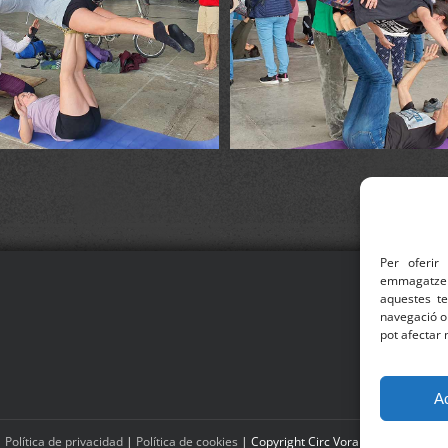
Per oferir
emmagatzema
aquestes t
navegació o 
pot afectar 
Emai
A
|
Política de privacidad
|
Política de cookies
| Copyright Circ Voramar | Derecho