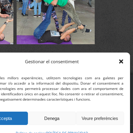
Gestionar el consentiment
 les millors experiències, utilitzem tecnologies com ara galetes per
r i/o accedir a la informació del dispositiu. Donar el consentiment a
ecnologies ens permetrà processar dades com ara el comportament de
CONTACTO
identificadors únics en aquest lloc. No consentir o retirar el consentiment,
negativament determinades característiques i funcions.
Móvil:
622 445 155
l:
circvoramar@circvoramar.com
ccepta
Denega
Veure preferències
s Reservados