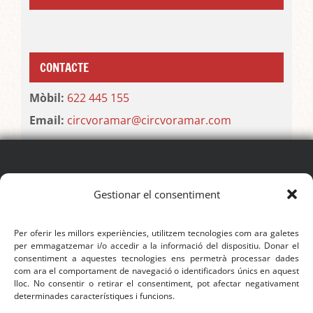
CONTACTE
Mòbil:
622 445 155
Email:
circvoramar@circvoramar.com
SEGUEIX EL FESTIVAL
Gestionar el consentiment
Per oferir les millors experiències, utilitzem tecnologies com ara galetes
per emmagatzemar i/o accedir a la informació del dispositiu. Donar el
consentiment a aquestes tecnologies ens permetrà processar dades
com ara el comportament de navegació o identificadors únics en aquest
CONTACTE
lloc. No consentir o retirar el consentiment, pot afectar negativament
determinades característiques i funcions.
Mòbil:
622 445 155