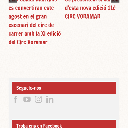
es convertiran este
d’esta nova edició 11é
VO
agost en el gran
CIRC VORAMAR
ED
escenari del circ de
UN
carrer amb la XI edició
CI
del Circ Voramar
Segueix-nos
Troba ens en Facebook