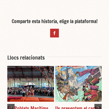
Comparte esta historia, elige la plataforma!
Facebook
Llocs relacionats
Els Poblats Marítims
Us presentem el cartell
ÈX