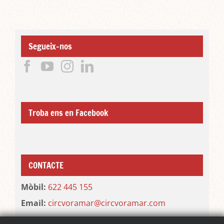
Segueix-nos
Troba ens en Facebook
CONTACTE
Mòbil:
622 445 155
Email:
circvoramar@circvoramar.com