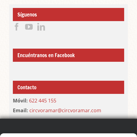
Síguenos
Encuéntranos en Facebook
Contacto
Móvil:
622 445 155
Email:
circvoramar@circvoramar.com
SIGUE EL FESTIVAL