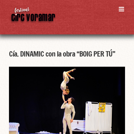
Skip
to
content
Cía. DINAMIC con la obra “BOIG PER TÚ”