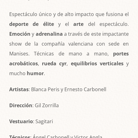
Espectáculo único y de alto impacto que fusiona el
deporte de élite
y el
arte
del espectáculo.
Emoción
y
adrenalina
a través de este impactante
show de la compañía valenciana con sede en
Manises. Técnicas de mano a mano,
portes
acrobáticos
,
rueda cyr
,
equilibrios verticales
y
mucho
humor
.
Artistas
: Blanca Peris y Ernesto Carbonell
Dirección
: Gil Zorrilla
Vestuario
: Sagitari
Técnicos
: Ángel Carbonell y Victor Angla