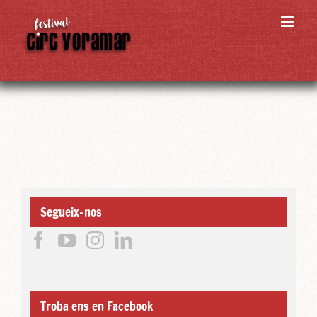
Skip
to
content
Segueix-nos
Troba ens en Facebook