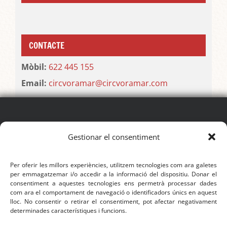
CONTACTE
Mòbil:
622 445 155
Email:
circvoramar@circvoramar.com
SEGUEIX EL FESTIVAL
Gestionar el consentiment
Per oferir les millors experiències, utilitzem tecnologies com ara galetes
per emmagatzemar i/o accedir a la informació del dispositiu. Donar el
consentiment a aquestes tecnologies ens permetrà processar dades
com ara el comportament de navegació o identificadors únics en aquest
CONTACTE
lloc. No consentir o retirar el consentiment, pot afectar negativament
determinades característiques i funcions.
Mòbil:
622 445 155