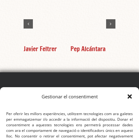
Javier Feltrer
Pep Alcántara
Igor Tav
SEGUEIX EL FESTIVAL
Gestionar el consentiment
Per oferir les millors experiències, utilitzem tecnologies com ara galetes
per emmagatzemar i/o accedir a la informació del dispositiu. Donar el
consentiment a aquestes tecnologies ens permetrà processar dades
com ara el comportament de navegació o identificadors únics en aquest
CONTACTE
lloc. No consentir o retirar el consentiment, pot afectar negativament