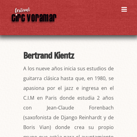
Skip
to
content
Bertrand Kientz
A los nueve años inicia sus estudios de
guitarra clásica hasta que, en 1980, se
apasiona por el jazz e ingresa en el
C.I.M en Paris donde estudia 2 años
con Jean-Claude Forenbach
(saxofonista de Django Reinhardt y de
Boris Vian) donde crea su propio
grupo que actúa para el ayuntamiento