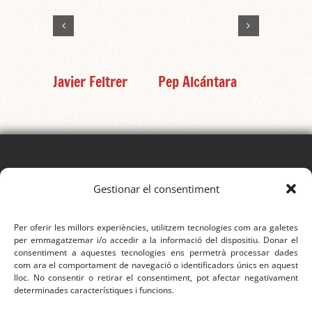
Javier Feltrer
Pep Alcántara
Igor Tav
SEGUEIX EL FESTIVAL
Gestionar el consentiment
Per oferir les millors experiències, utilitzem tecnologies com ara galetes
per emmagatzemar i/o accedir a la informació del dispositiu. Donar el
consentiment a aquestes tecnologies ens permetrà processar dades
com ara el comportament de navegació o identificadors únics en aquest
CONTACTE
lloc. No consentir o retirar el consentiment, pot afectar negativament
determinades característiques i funcions.
Mòbil:
622 445 155