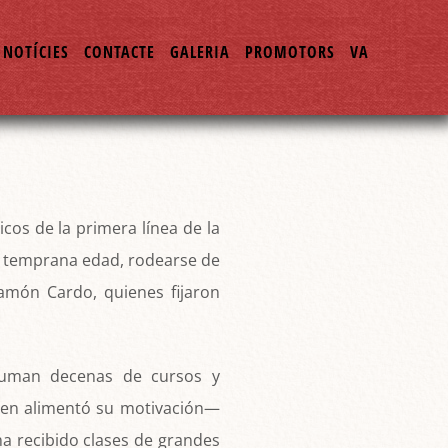
NOTÍCIES
CONTACTE
GALERIA
PROMOTORS
VA
os de la primera línea de la
de temprana edad, rodearse de
amón Cardo, quienes fijaron
 suman decenas de cursos y
uien alimentó su motivación—
ha recibido clases de grandes