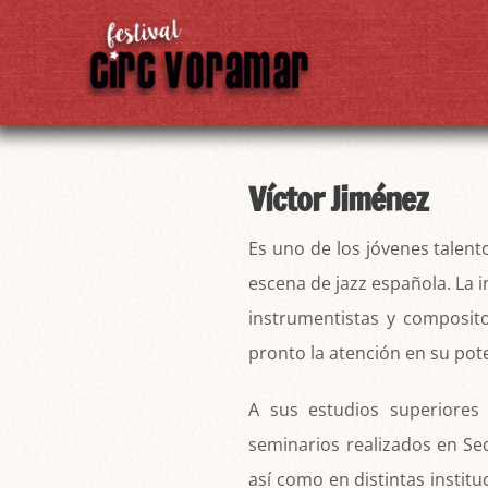
Skip
to
content
Víctor Jiménez
Es uno de los jóvenes talen
escena de jazz española. La 
instrumentistas y composit
pronto la atención en su pote
A sus estudios superiores
seminarios realizados en Se
así como en distintas instit