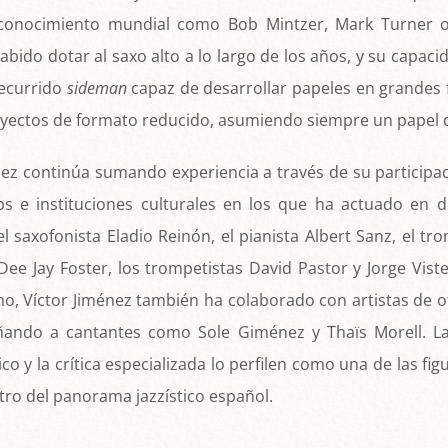
onocimiento mundial como Bob Mintzer, Mark Turner o J
abido dotar al saxo alto a lo largo de los años, y su capaci
recurrido
sideman
capaz de desarrollar papeles en grandes
yectos de formato reducido, asumiendo siempre un papel 
énez continúa sumando experiencia a través de su particip
s e instituciones culturales en los que ha actuado en d
saxofonista Eladio Reinón, el pianista Albert Sanz, el tro
Dee Jay Foster, los trompetistas David Pastor y Jorge Vistel
o, Víctor Jiménez también ha colaborado con artistas de 
ñando a cantantes como Sole Giménez y Thaïs Morell. La 
ico y la crítica especializada lo perfilen como una de las f
ro del panorama jazzístico español.